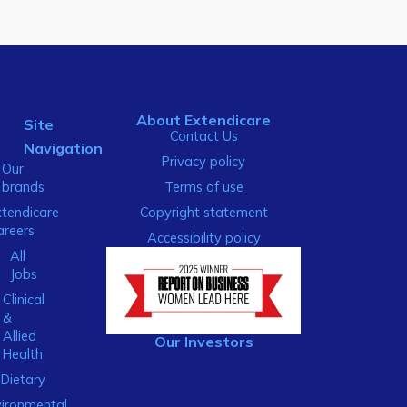
About Extendicare
Site
Contact Us
Navigation
Privacy policy
Our
brands
Terms of use
xtendicare
Copyright statement
areers
Accessibility policy
All
Jobs
Clinical
&
Allied
Our Investors
Health
Dietary
ironmental