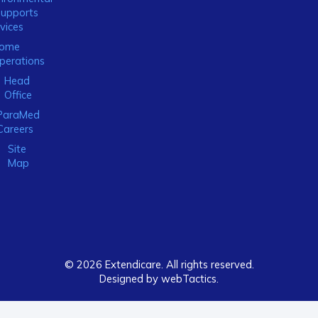
Supports
vices
ome
perations
Head
Office
ParaMed
Careers
Site
Map
© 2026 Extendicare. All rights reserved.
Designed by webTactics​.