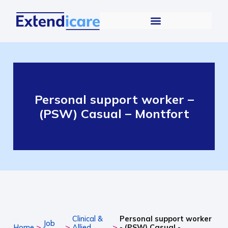
Personal support worker –
(PSW) Casual – Montfort
Clinical &
Personal support worker
Job
>
>
>
Home
Allied
- (PSW) Casual -