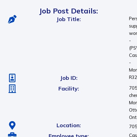
Job Post Details:
Job Title:
Per
sup
wor
-
(P
Cas
-
Mon
Job ID:
R3
Facility:
705
che
Mon
Ott
Ont
Location:
705
Employee type:
Cas